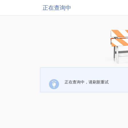
正在查询中
正在查询中，请刷新重试